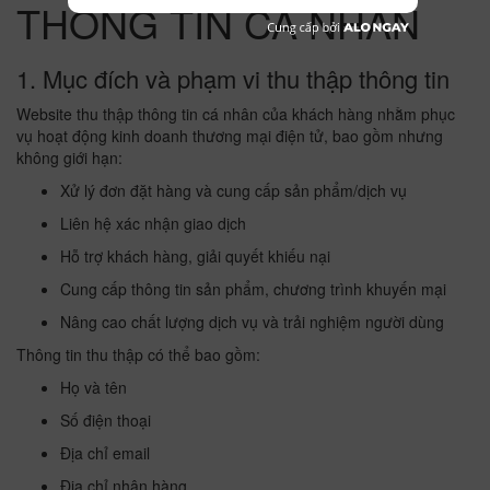
THÔNG TIN CÁ NHÂN
1. Mục đích và phạm vi thu thập thông tin
Website thu thập thông tin cá nhân của khách hàng nhằm phục
vụ hoạt động kinh doanh thương mại điện tử, bao gồm nhưng
không giới hạn:
Xử lý đơn đặt hàng và cung cấp sản phẩm/dịch vụ
Liên hệ xác nhận giao dịch
Hỗ trợ khách hàng, giải quyết khiếu nại
Cung cấp thông tin sản phẩm, chương trình khuyến mại
Nâng cao chất lượng dịch vụ và trải nghiệm người dùng
Thông tin thu thập có thể bao gồm:
Họ và tên
Số điện thoại
Địa chỉ email
Địa chỉ nhận hàng