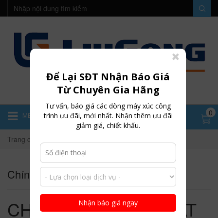
Để Lại SĐT Nhận Báo Giá
Từ Chuyên Gia Hãng
Tư vấn, báo giá các dòng máy xúc công
0
trình ưu đãi, mới nhất. Nhận thêm ưu đãi
MENU
giảm giá, chiết khấu.
Trang chủ
Chính Sách Bảo Mật
Chính Sách Bảo Mật
CHÍNH SÁCH BẢO MẬT
Nhận báo giá ngay