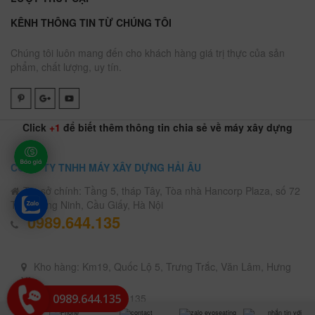
KÊNH THÔNG TIN TỪ CHÚNG TÔI
Chúng tôi luôn mang đến cho khách hàng giá trị thực của sản
phẩm, chất lượng, uy tín.
Click
+1
để biết thêm thông tin chia sẻ về máy xây dựng
CÔNG TY TNHH MÁY XÂY DỰNG HẢI ÂU
Trụ sở chính: Tầng 5, tháp Tây, Tòa nhà Hancorp Plaza, số 72
Trần Đăng Ninh, Cầu Giấy, Hà Nội
0989.644.135
Kho hàng: Km19, Quốc Lộ 5, Trưng Trắc, Văn Lâm, Hưng
Yên
0989.644.135
Điện thoại: 0989.644.135