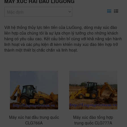
MÁY XÚC HAI ĐẦU LIUGONG
0989 644 135
XÚC ĐÀO LIUGONG CLG920E -
Với hệ thống thủy lực tiên tiến của LiuGong, dòng máy xúc đào
0.9M3
liên hợp của chúng tôi là sự lựa chọn lý tưởng cho những khách
0989 644 135
hàng có yêu cầu cao. Kết cấu bền bỉ cùng với khả năng vận hành
linh hoạt và các phụ kiện đi kèm khiến máy xúc đào liên hợp trở
thành một thiết bị chắc chắn và linh hoạt.
XINYUAN C95W - GẦU 0.5M3
0989 644 135
Máy xúc hai đầu trung quốc
Máy xúc đào tổng hợp
CLG766A
trung quốc CLG777A