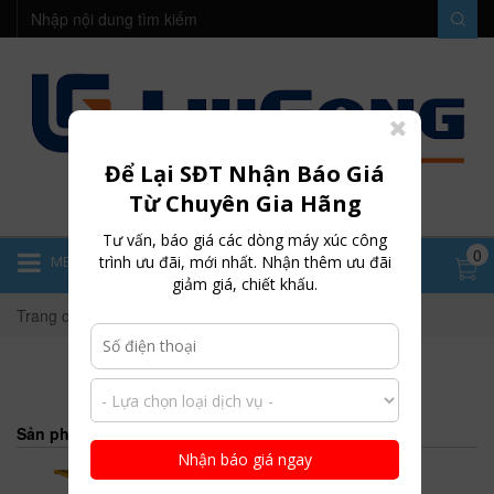
0989 644 135
XÚC ĐÀO LIUGONG CLG920E -
0.9M3
0989 644 135
Để Lại SĐT Nhận Báo Giá
XINYUAN C95W - GẦU 0.5M3
Từ Chuyên Gia Hãng
0989 644 135
Tư vấn, báo giá các dòng máy xúc công
0
trình ưu đãi, mới nhất. Nhận thêm ưu đãi
MENU
giảm giá, chiết khấu.
XINYUAN B75W-9 - GẦU 0.3M3
Trang chủ
Máy xúc hai đầu liugong
0989 644 135
LU RUNG 2 CẦU CLG6611E ( BẢN
Sản phẩm bán chạy
CAO CẤP )
0989 644 135
Nhận báo giá ngay