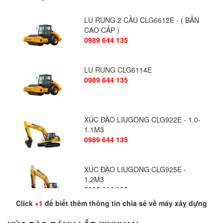
LU RUNG 2 CẦU CLG6612E - ( BẢN
CAO CẤP )
0989 644 135
LU RUNG CLG6114E
0989 644 135
XÚC ĐÀO LIUGONG CLG922E - 1.0-
1.1M3
0989 644 135
XÚC ĐÀO LIUGONG CLG925E -
1.2M3
0989 644 135
Click
+1
để biết thêm thông tin chia sẻ về máy xây dựng
MÁY XÚC ĐÀO LIUGONG CLG936E -
1.6M3