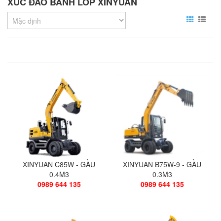
XÚC ĐÀO BÁNH LỐP XINYUAN
0989 644 135
XÚC ĐÀO LIUGONG CLG920E -
0.9M3
0989 644 135
XINYUAN C95W - GẦU 0.5M3
0989 644 135
XINYUAN C85W - GẦU
XINYUAN B75W-9 - GẦU
0.4M3
0.3M3
0989 644 135
0989 644 135