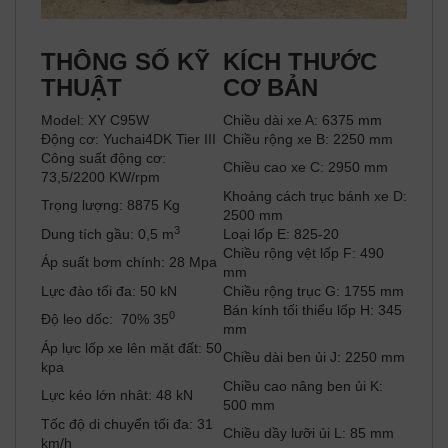
THÔNG SỐ KỸ
KÍCH THƯỚC
THUẬT
CƠ BẢN
Model: XY C95W
Chiều dài xe A: 6375 mm
Động cơ: Yuchai4DK Tier III
Chiều rộng xe B: 2250 mm
Công suất động cơ:
Chiều cao xe C: 2950 mm
73,5/2200 KW/rpm
Khoảng cách trục bánh xe D:
Trọng lượng: 8875 Kg
2500 mm
3
Dung tích gầu: 0,5 m
Loại lốp E: 825-20
Chiều rộng vệt lốp F: 490
Áp suất bơm chính: 28 Mpa
mm
Lực đào tối đa: 50 kN
Chiều rộng trục G: 1755 mm
Bán kính tối thiểu lốp H: 345
0
Độ leo dốc: 70% 35
mm
Áp lực lốp xe lên mặt đất: 50
Chiều dài ben ủi J: 2250 mm
kpa
Chiều cao nâng ben ủi K:
Lực kéo lớn nhât: 48 kN
500 mm
Tốc độ di chuyển tối đa: 31
Chiều dầy lưỡi ủi L: 85 mm
km/h