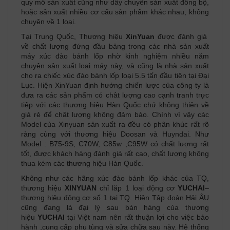
quy mô sản xuất cũng như dây chuyền sản xuất đồng bộ,
hoặc sản xuất nhiều cơ cấu sản phẩm khác nhau, không
chuyên về 1 loại.
Tại Trung Quốc, Thương hiệu
XinYuan
được đánh giá
về chất lượng đứng đầu bảng trong các nhà sản xuất
máy xúc đào bánh lốp nhờ kinh nghiệm nhiều năm
chuyên sản xuất loại máy này, và cũng là nhà sản xuất
cho ra chiếc xúc đào bánh lốp loại 5.5 tấn đầu tiên tại Đại
Lục. Hiện XinYuan định hướng chiến lược của công ty là
đưa ra các sản phẩm có chât lượng cao cạnh tranh trực
tiêp với các thương hiệu Hàn Quốc chứ không thiên về
giá rẻ để chât lượng không đảm bảo. Chính vì vậy các
Model của Xinyuan sản xuất ra đều có phân khúc rất rõ
ràng cùng với thương hiệu Doosan và Huyndai. Như
Model : B75-9S, C70W, C85w ,C95W có chất lượng rất
tốt, được khách hàng đánh giá rất cao, chất lượng không
thua kém các thương hiệu Hàn Quốc.
Không như các hãng xúc đào bánh lốp khác của TQ,
thương hiệu
XINYUAN
chỉ lăp 1 loại động cơ
YUCHAI
–
thương hiệu động cơ số 1 tại TQ. Hiện Tập đoàn Hải ÂU
cũng đang là đại lý sau bán hàng của thương
hiệu
YUCHAI
tại Việt nam nên rất thuận lợi cho việc bảo
hành ,cung cấp phụ tùng và sửa chữa sau này. Hệ thống