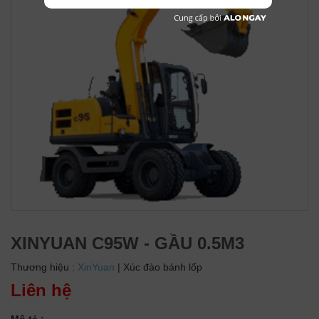
XINYUAN C95W - GẦU 0.5M3
Thương hiệu :
XinYuan
| Xúc đào bánh lốp
Liên hệ