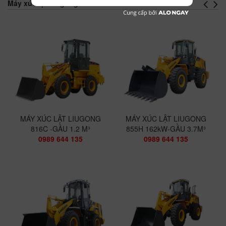
Máy xúc lật Liugong
MÁY XÚC LẬT LIUGONG
MÁY XÚC LẬT LIUGONG
816C -GẦU 1.2 M³
855H 162kW-GẦU 3.7M³
0989 644 135
0989 644 135