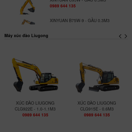
0989 644 135
XINYUAN B75W-9 - GẦU 0.3M3
0989 644 135
Máy xúc đào Liugong
LU RUNG 2 CẦU CLG6611E ( BẢN
CAO CẤP )
0989 644 135
LU RUNG 2 CẦU CLG6612E - ( BẢN
CAO CẤP )
0989 644 135
LU RUNG CLG6114E
0989 644 135
XÚC ĐÀO LIUGONG CLG922E - 1.0-
XÚC ĐÀO LIUGONG
XÚC ĐÀO LIUGONG
1.1M3
CLG922E - 1.0-1.1M3
CLG915E - 0.6M3
0989 644 135
0989 644 135
0989 644 135
XÚC ĐÀO LIUGONG CLG925E -
1.2M3
0989 644 135